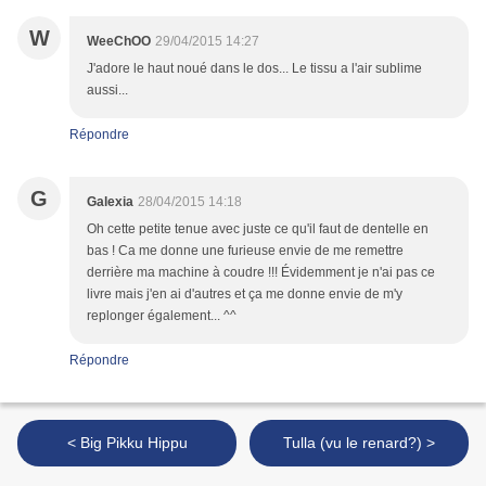
W
WeeChOO
29/04/2015 14:27
J'adore le haut noué dans le dos... Le tissu a l'air sublime
aussi...
Répondre
G
Galexia
28/04/2015 14:18
Oh cette petite tenue avec juste ce qu'il faut de dentelle en
bas ! Ca me donne une furieuse envie de me remettre
derrière ma machine à coudre !!! Évidemment je n'ai pas ce
livre mais j'en ai d'autres et ça me donne envie de m'y
replonger également... ^^
Répondre
< Big Pikku Hippu
Tulla (vu le renard?) >