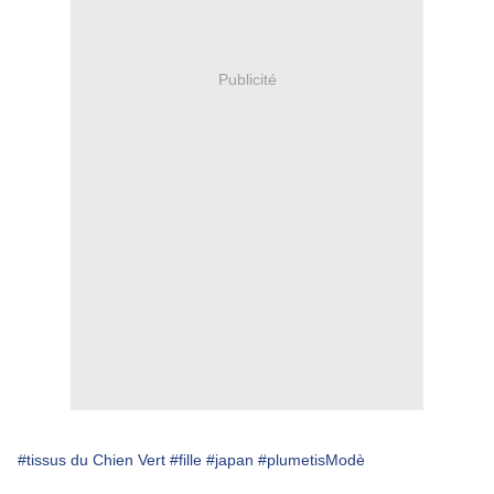
Publicité
#tissus du Chien Vert
#fille
#japan
#plumetisModè