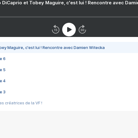
 DiCaprio et Tobey Maguire, c'est lui ! Rencontre avec Dam
bey Maguire, c'est lui ! Rencontre avec Damien Witecka
e 6
e 5
e 4
e 3
s créatrices de la VF !
e 2
e 1
e Mektoub My Love arrive enfin ! Rencontre avec Shaïn Boumedine et Sal