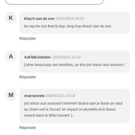
K
khach san do son
12/05/2019 08:52
bo vay tre con that là dep, tong hop khach san do son
Répondre
A
AuFildeZebulon
10/05/2015 13:22
j'aime beaucoup ces modèles, un très joli retour aux sources !
Répondre
M
muenzeeins
08/05/2015 19:19
joli retour aux sources!! mmmmh faudra que je fasse un saut
au chien vert à l'occas' en voyant ce plumétis et le tissus
renard dans le billet suivant :)...
Répondre