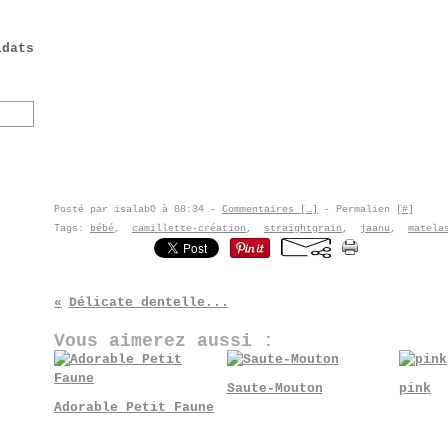
idats
Posté par isalabO à 08:34 -
Commentaires [
…
]
- Permalien [
#
]
Tags:
bébé
,
camillette-création
,
straightgrain
,
jaanu
,
matela
Délicate dentelle...
Vous aimerez aussi :
Saute-Mouton
pink
Adorable Petit Faune