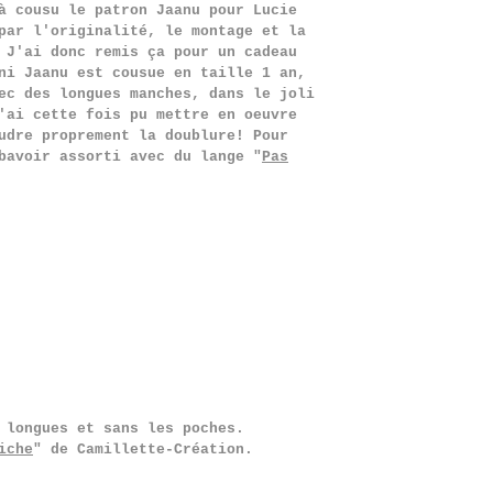
à cousu le patron Jaanu pour Lucie
par l'originalité, le montage et la
 J'ai donc remis ça pour un cadeau
ni Jaanu est cousue en taille 1 an,
ec des longues manches, dans le joli
'ai cette fois pu mettre en oeuvre
udre proprement la doublure! Pour
bavoir assorti avec du lange "
Pas
 longues et sans les poches.
iche
" de Camillette-Création.