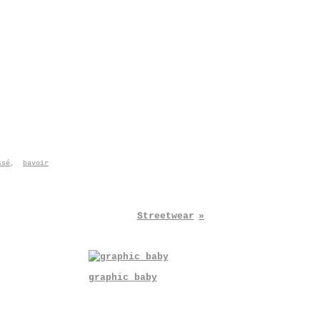
ssé
,
bavoir
Streetwear
graphic baby