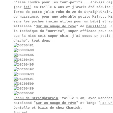
J'aime coudre pour les tout-petits... J'avais déj
(par
ici
) en taille 6 ans et j'avais été séduite 
forme de
cette jolie robe
de An de
StraightGrain
.
de naissance, pour une adorable petite Mila... Mi
sans les poches (moins utiles pour un bébé) et av
matelassé "
Sur un nuage de rêve
" de
Camillette
. J
la technique du "Burrito", super efficace pour co
que la miss soit super chic, j'ai cousu un petit 
chiche
", tout doux...
Jaanu de StraightGrain
, taille 1 an, avec manches
Matelassé "
Sur un nuage de rêve
" et lange "
Pas Ch
Dentelle et biais de chez
Chamick
.
Bon we!