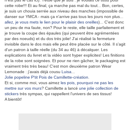
n'est pas le cas ici). Têtue que je suis : je voulais ce tissu pour
cette robe!!! Et au final, ça marche pas mal du tout... Bon, certes,
je suis un chouia serrée aux niveau des manches (impossible de
danser sur YMCA - mais ça n'arrive pas tous les jours non plus...
allez, je vous mets le lien pour le plaisir des oreilles
)... C'est donc
un peu de ma faute, non? Pour le reste, elle taille parfaitement et
je trouve la coupe des épaules (qui peuvent être agrémentées
par des noeuds) et du dos très jolie! J'ai réalisé la fermeture
invisible dans le dos mais elle peut être placée sur le côté. Il s'agit
d'un patron à taille réelle (du 34 au 46) à décalquer. Les
explications du livret et la vidéo sont hyper explicites! Les finitions
de la robe sont soignées. Et pour ne rien gâcher, le packaging est
vraiment très très beau! C'est mon deuxième patron Wear
Lemonade : j'avais déjà cousu
Luisa
...
Jolie popeline P'tit Pois de Camillette-création
.
Et si, comme moi, vous aimez
les pois, pourquoi ne pas les
mettre sur vos murs
? Camillette a lancé
une jolie collection de
stickers
très sympas, qui rappellent l'univers de ses tissus!
A bientôt!