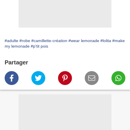
#adulte
#robe
#camillette-création
#wear lemonade
#lolita
#make
my lemonade
#p'tit pois
Partager