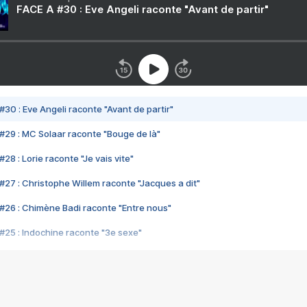
FACE A #30 : Eve Angeli raconte "Avant de partir"
#30 : Eve Angeli raconte "Avant de partir"
#29 : MC Solaar raconte "Bouge de là"
28 : Lorie raconte "Je vais vite"
#27 : Christophe Willem raconte "Jacques a dit"
#26 : Chimène Badi raconte "Entre nous"
#25 : Indochine raconte "3e sexe"
#24 : Zaho raconte "C'est chelou"
#23 : Patrick Bruel raconte "Au café des délices"
#22 : Kyo raconte "Le chemin"