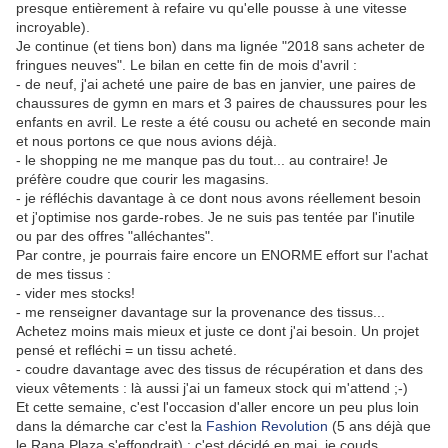
presque entièrement à refaire vu qu'elle pousse à une vitesse
incroyable).
Je continue (et tiens bon) dans ma lignée "2018 sans acheter de
fringues neuves". Le bilan en cette fin de mois d'avril :
- de neuf, j'ai acheté une paire de bas en janvier, une paires de
chaussures de gymn en mars et 3 paires de chaussures pour les
enfants en avril. Le reste a été cousu ou acheté en seconde main
et nous portons ce que nous avions déjà.
- le shopping ne me manque pas du tout... au contraire! Je
préfère coudre que courir les magasins.
- je réfléchis davantage à ce dont nous avons réellement besoin
et j'optimise nos garde-robes. Je ne suis pas tentée par l'inutile
ou par des offres "alléchantes".
Par contre, je pourrais faire encore un ENORME effort sur l'achat
de mes tissus :
- vider mes stocks!
- me renseigner davantage sur la provenance des tissus...
Achetez moins mais mieux et juste ce dont j'ai besoin. Un projet
pensé et refléchi = un tissu acheté.
- coudre davantage avec des tissus de récupération et dans des
vieux vêtements : là aussi j'ai un fameux stock qui m'attend ;-)
Et cette semaine, c'est l'occasion d'aller encore un peu plus loin
dans la démarche car c'est la
Fashion Revolution
(5 ans déjà que
le Rana Plaza s'effondrait) : c'est décidé en mai, je couds