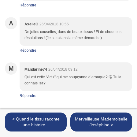
Répondre
A
AxelleC
26/04/2018 10:55
De jolies cousettes, dans de beaux tissus ! Et de chouettes
résolutions ! (Je suis dans la même démarche)
Répondre
M
Mandarine74
26/04/2018 09:12
Qui est cette “Artiz” qui me soupçonne d’arnaque? 🤔 Tu la
connais Isa?
Répondre
< Quand le tissu raconte
Merveilleuse Mademoiselle
une histoire...
Joséphine >