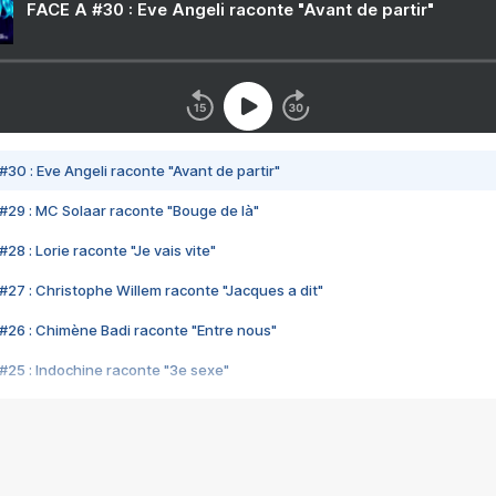
FACE A #30 : Eve Angeli raconte "Avant de partir"
#30 : Eve Angeli raconte "Avant de partir"
#29 : MC Solaar raconte "Bouge de là"
28 : Lorie raconte "Je vais vite"
#27 : Christophe Willem raconte "Jacques a dit"
#26 : Chimène Badi raconte "Entre nous"
#25 : Indochine raconte "3e sexe"
#24 : Zaho raconte "C'est chelou"
#23 : Patrick Bruel raconte "Au café des délices"
#22 : Kyo raconte "Le chemin"