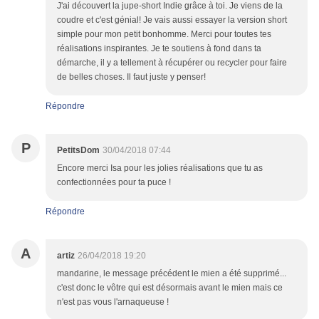
J'ai découvert la jupe-short Indie grâce à toi. Je viens de la
coudre et c'est génial! Je vais aussi essayer la version short
simple pour mon petit bonhomme. Merci pour toutes tes
réalisations inspirantes. Je te soutiens à fond dans ta
démarche, il y a tellement à récupérer ou recycler pour faire
de belles choses. Il faut juste y penser!
Répondre
P
PetitsDom
30/04/2018 07:44
Encore merci Isa pour les jolies réalisations que tu as
confectionnées pour ta puce !
Répondre
A
artiz
26/04/2018 19:20
mandarine, le message précédent le mien a été supprimé...
c'est donc le vôtre qui est désormais avant le mien mais ce
n'est pas vous l'arnaqueuse !