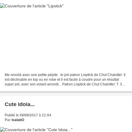
Me revoilà avec une petite pépite : le joli patron Lisptick de Chut Chalotte!. Il
est déclinable en top ou en robe et il est facile à coudre pour un résultat
super joli, avec son volant arrondi... Patron Lisptick de Chut Chalotte!, T. 36,
avec une petite...
Cute Idoia...
Publié le 08/08/2017 à 21:04
Par
isalabO