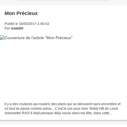
Mon Précieux
Publié le 16/05/2017 à 00:02
Par
isalabO
Il y a des coutures qui roulent, des plans qui se déroulent sans encombre et
où tout se passe comme prévu... C'est le cas pour mon Teddy HB de Louis
Antoinette! RAS! Il était presque déjà cousu dans ma tête, dans cette
magnifique viscose d'un beau rose...