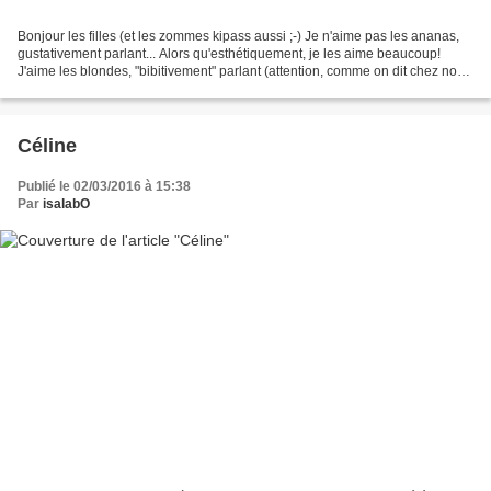
Bonjour les filles (et les zommes kipass aussi ;-) Je n'aime pas les ananas,
gustativement parlant... Alors qu'esthétiquement, je les aime beaucoup!
J'aime les blondes, "bibitivement" parlant (attention, comme on dit chez nous
: la bière se déguste avec...
Céline
Publié le 02/03/2016 à 15:38
Par
isalabO