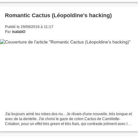
Romantic Cactus (Léopoldine's hacking)
Publié le 29/08/2016 à 11:17
Par
isalabO
J'ai toujours aimé les robes dos nu... Je rêvais d'une nouvelle, très longue et
avec de la dentelle. J'ai choisi le gaze de coton Cactus de Camillette-
Création, pour un effet très green et très frais, qui contraste joliment avec la
dentelle blanche dans...