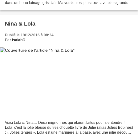
dans un beau lainage gris clair. Ma version est plus rock, avec des grands
carreaux dans les tons...
Nina & Lola
Publié le 19/12/2016 à 08:34
Par
isalabO
Voici Lola & Nina… Deux mignonnes qui étaient faites pour s’entendre !
Lola, c’est la jolie blouse du très chouette livre de Julie (alias Jolies Bobines)
: « Jolies tenues ». Lola est une marinière à la base, avec une jolie découpe
asymétrique avec des...