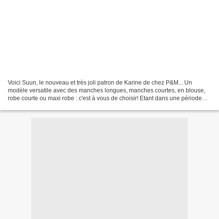
Voici Suun, le nouveau et très joli patron de Karine de chez P&M... Un
modèle versatile avec des manches longues, manches courtes, en blouse,
robe courte ou maxi robe : c'est à vous de choisir! Etant dans une période
maxi robe longue, j'ai tout de suite...