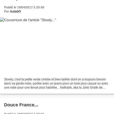
Publié le 19/04/2017 à 20:40
Par
isalabO
Slowly, c'est la petite veste cintrée et bien taillée dont on a toujours besoin
dans sa garde-robe, portée avec un jeans pour un look plus casual ou avec
une robe pour une tenue plus habillée... Nathalie, aka la Jolie Girafe de
ODV, nous a concocté une...
Douce France...