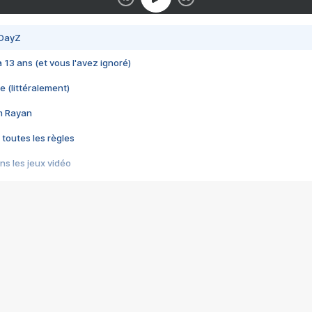
 DayZ
 a 13 ans (et vous l'avez ignoré)
e (littéralement)
im Rayan
 toutes les règles
s les jeux vidéo
us choquant de Rockstar ? - Le scandale BULLY
e plus moche de Steam
du RÊVE tourne au CAUCHEMAR
pendant 8 heures
it… à tort