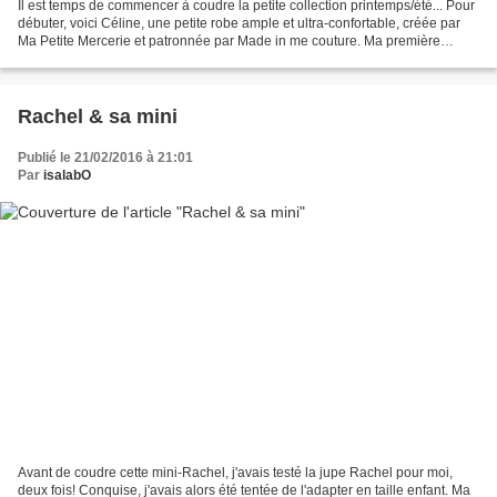
Il est temps de commencer à coudre la petite collection printemps/été... Pour
débuter, voici Céline, une petite robe ample et ultra-confortable, créée par
Ma Petite Mercerie et patronnée par Made in me couture. Ma première
version, toute blanche avec...
Rachel & sa mini
Publié le 21/02/2016 à 21:01
Par
isalabO
Avant de coudre cette mini-Rachel, j'avais testé la jupe Rachel pour moi,
deux fois! Conquise, j'avais alors été tentée de l'adapter en taille enfant. Ma