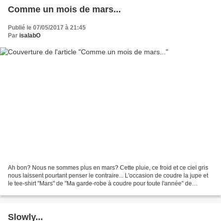
Comme un mois de mars...
Publié le 07/05/2017 à 21:45
Par
isalabO
Ah bon? Nous ne sommes plus en mars? Cette pluie, ce froid et ce ciel gris
nous laissent pourtant penser le contraire... L'occasion de coudre la jupe et
le tee-shirt "Mars" de "Ma garde-robe à coudre pour toute l'année" de
Charlotte Auzou. 26 modèles...
Slowly...