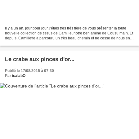
Il y a un an, jour pour jour, j'étais très très fière de vous présenter la toute
nouvelle collection de tissus de Camille, notre benjamine de Cousu main. Et
depuis, Camillette a parcouru un très beau chemin et ne cesse de nous en
mettre plein la vue avec...
Le crabe aux pinces d'or...
Publié le 17/08/2015 à 07:30
Par
isalabO