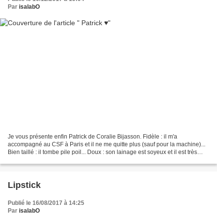
Par
isalabO
Je vous présente enfin Patrick de Coralie Bijasson. Fidèle : il m'a
accompagné au CSF à Paris et il ne me quitte plus (sauf pour la machine)...
Bien taillé : il tombe pile poil... Doux : son lainage est soyeux et il est très
agréable à porter... Chaleureux...
Lipstick
Publié le 16/08/2017 à 14:25
Par
isalabO