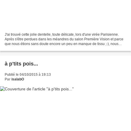
J'ai trouvé cette jolie dentelle, toute délicate, lors d'une virée Parisienne.
Après s'être perdues dans les méandres du salon Première Vision et parce
que nous étions sans doute encore un peu en manque de tissu ;-), nous
sommes allées nous "pervertir"...
à p'tits pois...
Publié le 04/10/2015 à 19:13
Par
isalabO