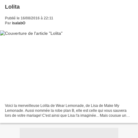
Lolita
Publié le 16/08/2016 à 22:11
Par
isalabO
Voici la merveilleuse Lolita de Wear Lemonade, de Lisa de Make My
Lemonade. Aussi nommée la robe plan B, elle est celle qui vous sauvera
lors de votre mariage! C'est ainsi que Lisa l'a imaginée... Mais cousue un
peu plus courte (ici, j'ai retiré 15 centimètres),...