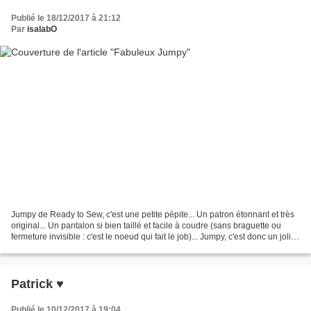
Publié le 18/12/2017 à 21:12
Par
isalabO
Jumpy de Ready to Sew, c'est une petite pépite... Un patron étonnant et très
original... Un pantalon si bien taillé et facile à coudre (sans braguette ou
fermeture invisible : c'est le noeud qui fait le job)... Jumpy, c'est donc un joli
noeud, aussi utile...
Patrick ♥
Publié le 10/12/2017 à 19:04