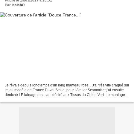
Publié le 19/03/2017 à 20:31
Par
isalabO
Je rêvais depuis longtemps d'un long manteau rose... J'ai très vite craqué sur
le joli modèle de France Duval Stalla, pour l'Atelier Scammit et j'ai ensuite
déniché LE lainage rose tant désiré aux Tissus du Chien Vert. Le montage
de ce manteau châle est...