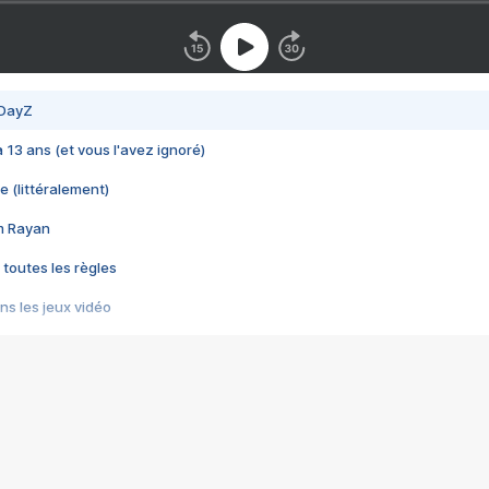
 DayZ
 a 13 ans (et vous l'avez ignoré)
e (littéralement)
im Rayan
 toutes les règles
s les jeux vidéo
us choquant de Rockstar ? - Le scandale BULLY
e plus moche de Steam
du RÊVE tourne au CAUCHEMAR
pendant 8 heures