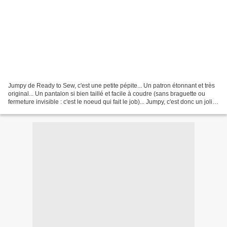
Jumpy de Ready to Sew, c'est une petite pépite... Un patron étonnant et très
original... Un pantalon si bien taillé et facile à coudre (sans braguette ou
fermeture invisible : c'est le noeud qui fait le job)... Jumpy, c'est donc un joli
noeud, aussi utile...