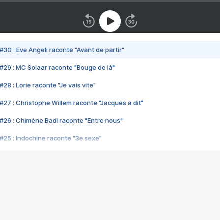
#30 : Eve Angeli raconte "Avant de partir"
#29 : MC Solaar raconte "Bouge de là"
28 : Lorie raconte "Je vais vite"
#27 : Christophe Willem raconte "Jacques a dit"
#26 : Chimène Badi raconte "Entre nous"
#25 : Indochine raconte "3e sexe"
#24 : Zaho raconte "C'est chelou"
#23 : Patrick Bruel raconte "Au café des délices"
#22 : Kyo raconte "Le chemin"
#21 : Nolwenn Leroy raconte "Cassé"