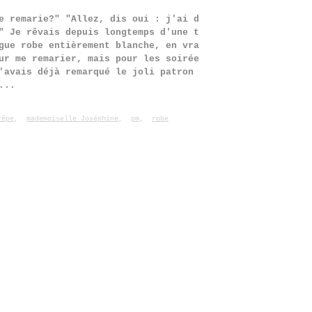
e remarie?" "Allez, dis oui : j'ai d
" Je rêvais depuis longtemps d'une t
gue robe entièrement blanche, en vra
ur me remarier, mais pour les soirée
'avais déjà remarqué le joli patron
...
rêpe
,
mademoiselle Joséphine
,
pm
,
robe