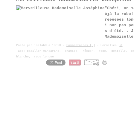
"Chéri, on s
éjà la robe!
rèèèèèès lon
i non pas po
s d'été... J
Mademoiselle
Posté par isalabO à 13:20 -
Commentaires [
…
]
- Permalien [
#
]
Tags:
papillon mandarine
,
chamick
,
récup'
,
robe
,
dentelle
,
c
blanche
,
robe longue