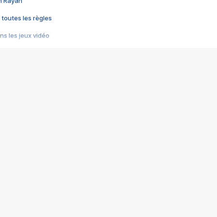
im Rayan
 toutes les règles
s les jeux vidéo
us choquant de Rockstar ? - Le scandale BULLY
e plus moche de Steam
du RÊVE tourne au CAUCHEMAR
pendant 8 heures
it… à tort
umiliés par un jeu vidéo
ire - Final Fantasy 8
ti un empire - Age of Empires
story DOFUS
tard, il crée l'un des pires jeux de tous les temps, MindsEye.