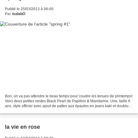
Publié le 25/03/2013 à 06:00
Par
isalabO
Bon, on va pas attendre le beau temps pour coudre les tenues de printemps!
Voici deux petites vestes Black Pearl de Papillon & Mandarine. Une, taille 6
ans, style officier avec ajout de pattes aux épaules en jeans kaki et doublure
en tissu militaire pour...
la vie en rose