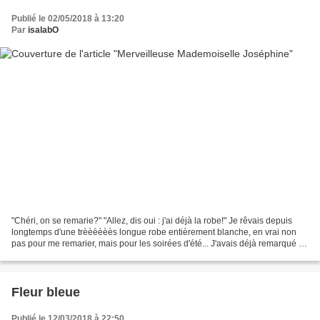
Publié le 02/05/2018 à 13:20
Par
isalabO
"Chéri, on se remarie?" "Allez, dis oui : j'ai déjà la robe!" Je rêvais depuis
longtemps d'une trèèèèèès longue robe entièrement blanche, en vrai non
pas pour me remarier, mais pour les soirées d'été... J'avais déjà remarqué le
joli patron Mademoiselle...
Fleur bleue
Publié le 12/03/2018 à 22:50