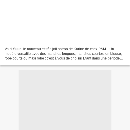
Voici Suun, le nouveau et très joli patron de Karine de chez P&M... Un
modèle versatile avec des manches longues, manches courtes, en blouse,
robe courte ou maxi robe : c'est à vous de choisir! Etant dans une période
maxi robe longue, j'ai tout de suite...