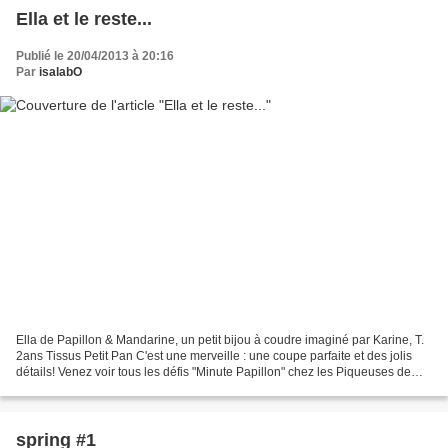
Ella et le reste...
Publié le 20/04/2013 à 20:16
Par
isalabO
Ella de Papillon & Mandarine, un petit bijou à coudre imaginé par Karine, T.
2ans Tissus Petit Pan C'est une merveille : une coupe parfaite et des jolis
détails! Venez voir tous les défis "Minute Papillon" chez les Piqueuses de
Jases... Doux WE à tou...
spring #1