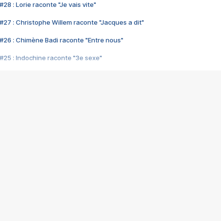
28 : Lorie raconte "Je vais vite"
#27 : Christophe Willem raconte "Jacques a dit"
#26 : Chimène Badi raconte "Entre nous"
#25 : Indochine raconte "3e sexe"
#24 : Zaho raconte "C'est chelou"
#23 : Patrick Bruel raconte "Au café des délices"
#22 : Kyo raconte "Le chemin"
#21 : Nolwenn Leroy raconte "Cassé"
#20 : Patrick Hernandez raconte "Born to be alive"
#19 : Lorie raconte "Près de moi"
#18 : Michael Jones raconte "A nos actes manqués" (avec Jean-Jacque
#17 : Khaled raconte "Aïcha"
#16 : Corneille raconte "Parce qu'on vient de loin"