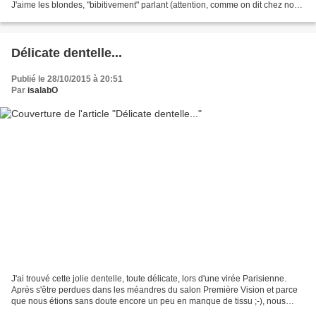
J'aime les blondes, "bibitivement" parlant (attention, comme on dit chez nous
: la bière se déguste avec...
Délicate dentelle...
Publié le 28/10/2015 à 20:51
Par
isalabO
J'ai trouvé cette jolie dentelle, toute délicate, lors d'une virée Parisienne.
Après s'être perdues dans les méandres du salon Première Vision et parce
que nous étions sans doute encore un peu en manque de tissu ;-), nous
sommes allées nous "pervertir"...