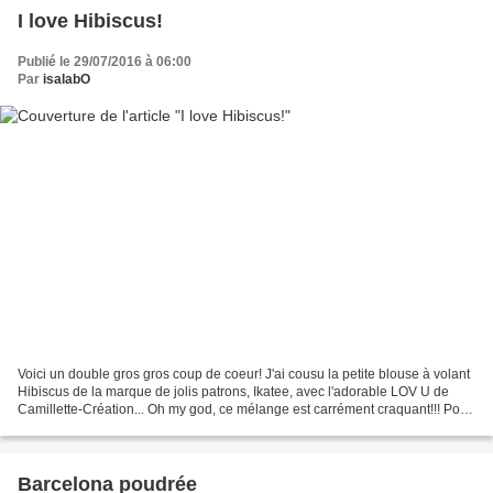
I love Hibiscus!
Publié le 29/07/2016 à 06:00
Par
isalabO
Voici un double gros gros coup de coeur! J'ai cousu la petite blouse à volant
Hibiscus de la marque de jolis patrons, Ikatee, avec l'adorable LOV U de
Camillette-Création... Oh my god, ce mélange est carrément craquant!!! Pour
l'accompagner, j'ai également...
Barcelona poudrée