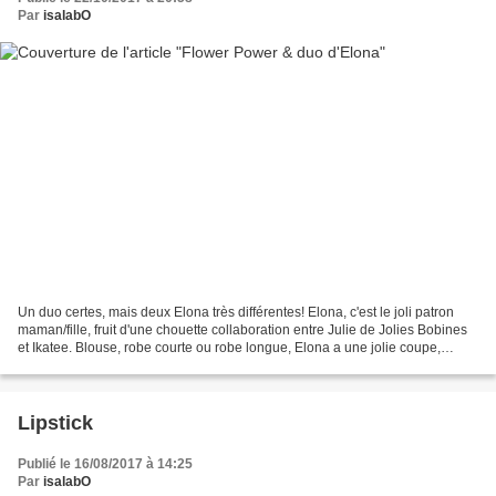
Par
isalabO
Un duo certes, mais deux Elona très différentes! Elona, c'est le joli patron
maman/fille, fruit d'une chouette collaboration entre Julie de Jolies Bobines
et Ikatee. Blouse, robe courte ou robe longue, Elona a une jolie coupe,
ample mais pas trop, confortable...
Lipstick
Publié le 16/08/2017 à 14:25
Par
isalabO