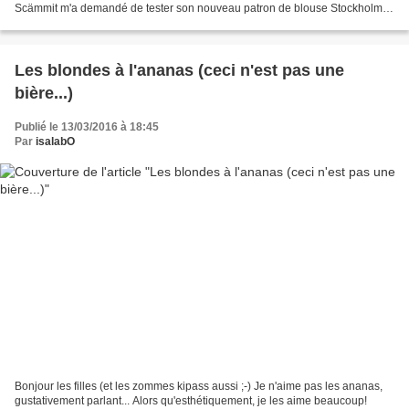
Scämmit m'a demandé de tester son nouveau patron de blouse Stockholm,
j'ai tout de suite décidé de la...
Les blondes à l'ananas (ceci n'est pas une
bière...)
Publié le 13/03/2016 à 18:45
Par
isalabO
Bonjour les filles (et les zommes kipass aussi ;-) Je n'aime pas les ananas,
gustativement parlant... Alors qu'esthétiquement, je les aime beaucoup!