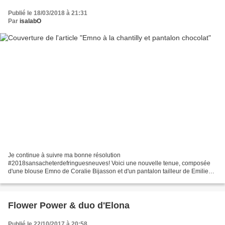
Publié le 18/03/2018 à 21:31
Par
isalabO
Je continue à suivre ma bonne résolution
#2018sansacheterdefringuesneuves! Voici une nouvelle tenue, composée
d'une blouse Emno de Coralie Bijasson et d'un pantalon tailleur de Emilie
Pouillot-Ferrand aka Ma Polloche. Ces deux patrons, essentiels dans...
Flower Power & duo d'Elona
Publié le 22/10/2017 à 20:58