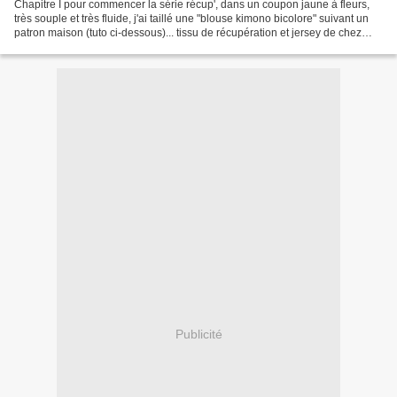
Chapitre I pour commencer la série récup', dans un coupon jaune à fleurs,
très souple et très fluide, j'ai taillé une "blouse kimono bicolore" suivant un
patron maison (tuto ci-dessous)... tissu de récupération et jersey de chez
Chamick patron maison...
Publicité