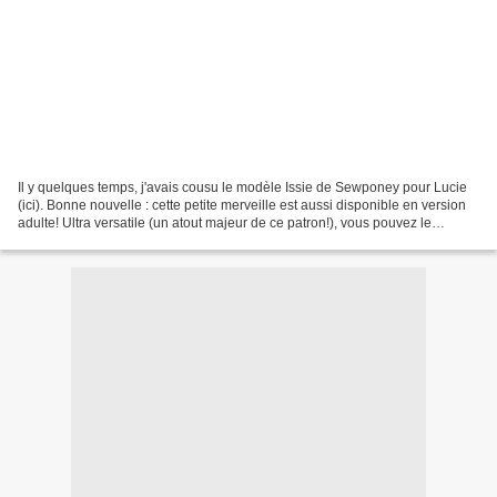
Il y quelques temps, j'avais cousu le modèle Issie de Sewponey pour Lucie
(ici). Bonne nouvelle : cette petite merveille est aussi disponible en version
adulte! Ultra versatile (un atout majeur de ce patron!), vous pouvez le
décliner dans de nombreuses...