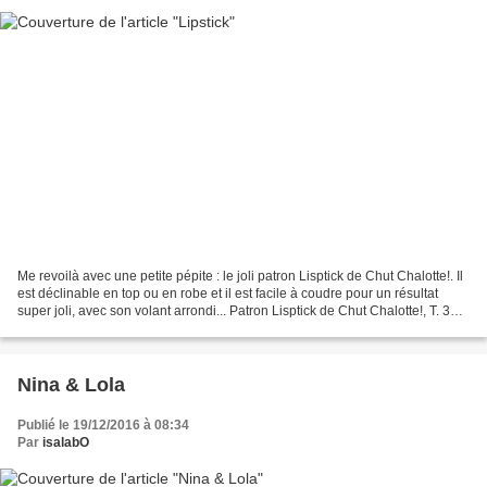
Me revoilà avec une petite pépite : le joli patron Lisptick de Chut Chalotte!. Il
est déclinable en top ou en robe et il est facile à coudre pour un résultat
super joli, avec son volant arrondi... Patron Lisptick de Chut Chalotte!, T. 36,
avec une petite...
Nina & Lola
Publié le 19/12/2016 à 08:34
Par
isalabO