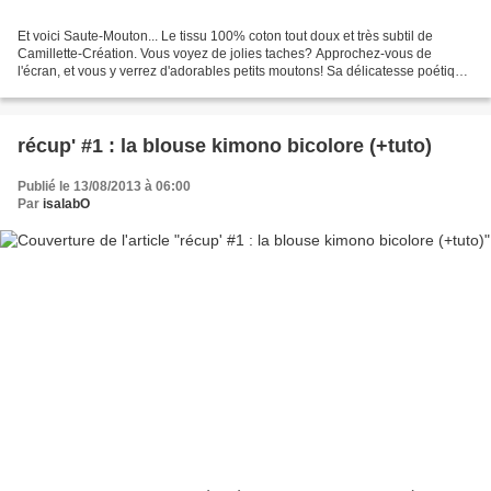
Et voici Saute-Mouton... Le tissu 100% coton tout doux et très subtil de
Camillette-Création. Vous voyez de jolies taches? Approchez-vous de
l'écran, et vous y verrez d'adorables petits moutons! Sa délicatesse poétique
et sa grande douceur convenaient...
récup' #1 : la blouse kimono bicolore (+tuto)
Publié le 13/08/2013 à 06:00
Par
isalabO