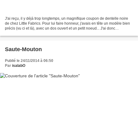
J'ai reçu, il y déjà trop longtemps, un magnifique coupon de dentelle noire
de chez Little Fabrics. Pour lui faire honneur, j'avais en tête un modèle bien
précis (vu ci et là), avec un dos ouvert et un petit noeud... J'ai donc
improvisé, à partir d'un...
Saute-Mouton
Publié le 24/11/2014 à 06:50
Par
isalabO