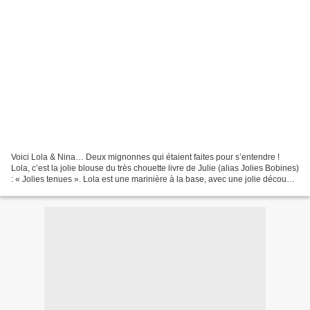
Voici Lola & Nina… Deux mignonnes qui étaient faites pour s’entendre !
Lola, c’est la jolie blouse du très chouette livre de Julie (alias Jolies Bobines)
: « Jolies tenues ». Lola est une marinière à la base, avec une jolie découpe
asymétrique avec des...