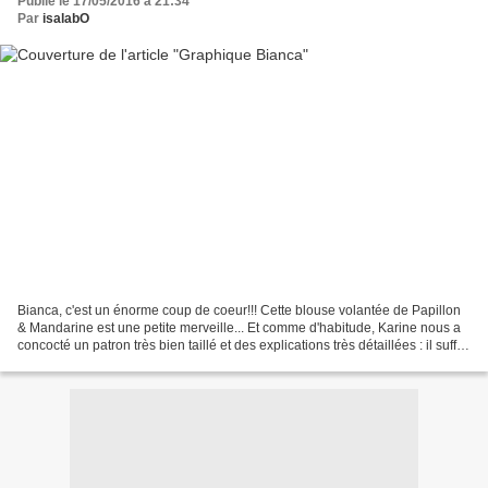
Publié le 17/05/2016 à 21:34
Par
isalabO
Bianca, c'est un énorme coup de coeur!!! Cette blouse volantée de Papillon
& Mandarine est une petite merveille... Et comme d'habitude, Karine nous a
concocté un patron très bien taillé et des explications très détaillées : il suffit
de se laisser guider...