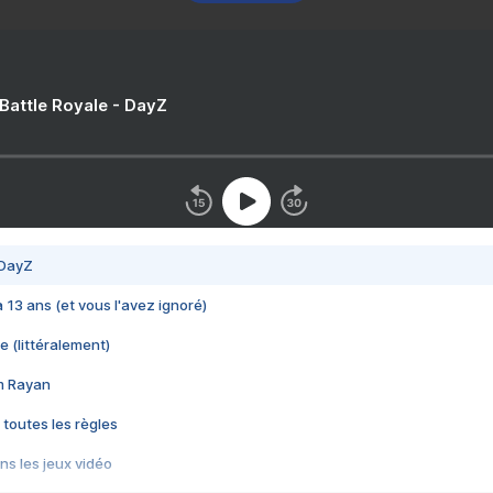
 Battle Royale - DayZ
 DayZ
 a 13 ans (et vous l'avez ignoré)
e (littéralement)
im Rayan
 toutes les règles
s les jeux vidéo