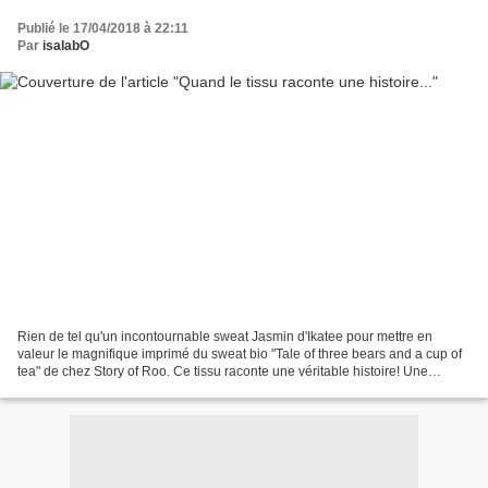
Publié le 17/04/2018 à 22:11
Par
isalabO
Rien de tel qu'un incontournable sweat Jasmin d'Ikatee pour mettre en
valeur le magnifique imprimé du sweat bio "Tale of three bears and a cup of
tea" de chez Story of Roo. Ce tissu raconte une véritable histoire! Une
cousette plaisir pour un tissu incroyable!...