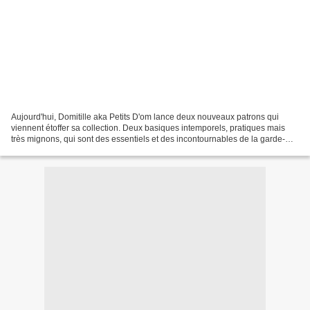
Aujourd'hui, Domitille aka Petits D'om lance deux nouveaux patrons qui
viennent étoffer sa collection. Deux basiques intemporels, pratiques mais
très mignons, qui sont des essentiels et des incontournables de la garde-
tobe de nos poulettes (et de nos...